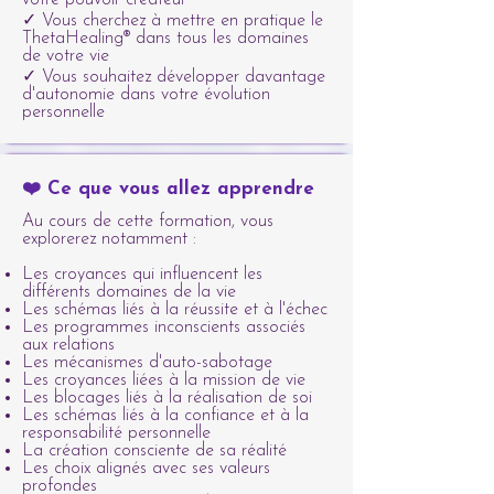
votre pouvoir créateur
✓ Vous cherchez à mettre en pratique le
ThetaHealing® dans tous les domaines
de votre vie
✓ Vous souhaitez développer davantage
d'autonomie dans votre évolution
personnelle
❤️ Ce que vous allez apprendre
Au cours de cette formation, vous
explorerez notamment :
Les croyances qui influencent les
différents domaines de la vie
Les schémas liés à la réussite et à l'échec
Les programmes inconscients associés
aux relations
Les mécanismes d'auto-sabotage
Les croyances liées à la mission de vie
Les blocages liés à la réalisation de soi
Les schémas liés à la confiance et à la
responsabilité personnelle
La création consciente de sa réalité
Les choix alignés avec ses valeurs
profondes