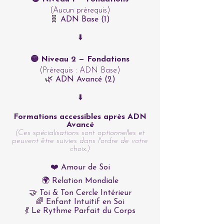
(Aucun prérequis)
🧬 ADN Base (1)
⬇️
🟡 Niveau 2 — Fondations
(Prérequis : ADN Base)
🌿 ADN Avancé (2)
⬇️
Formations accessibles après ADN
Avancé
(Ces spécialisations sont optionnelles et
peuvent être suivies dans l'ordre de votre
choix.)
❤️ Amour de Soi
🌍 Relation Mondiale
🤝 Toi & Ton Cercle Intérieur
🌈 Enfant Intuitif en Soi
💃 Le Rythme Parfait du Corps