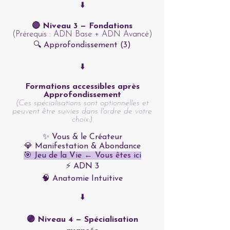
⬇️
🔴 Niveau 3 — Fondations
(Prérequis : ADN Base + ADN Avancé)
🔍 Approfondissement (3)
⬇️
Formations accessibles après
Approfondissement
(Ces spécialisations sont optionnelles et
peuvent être suivies dans l'ordre de votre
choix.)
✨ Vous & le Créateur
💎 Manifestation & Abondance
🎯 Jeu de la Vie
← Vous êtes ici
⚡ ADN 3
🧠 Anatomie Intuitive
⬇️
🟣 Niveau 4 — Spécialisation