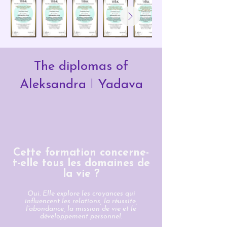
The diplomas of
Aleksandra
I
Yadava
Cette formation concerne-
t-elle tous les domaines de
la vie ?
Oui. Elle explore les croyances qui
influencent les relations, la réussite,
l'abondance, la mission de vie et le
développement personnel.