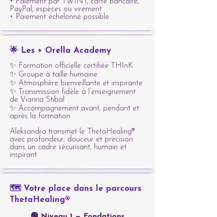
• Paiement par TWINT, carte bancaire,
PayPal, espèces ou virement
• Paiement échelonné possible
🌟 Les + Orella Academy
✨ Formation officielle certifiée THInK
✨ Groupe à taille humaine
✨ Atmosphère bienveillante et inspirante
✨ Transmission fidèle à l’enseignement
de Vianna Stibal
✨ Accompagnement avant, pendant et
après la formation
Aleksandra transmet le ThetaHealing®
avec profondeur, douceur et précision
dans un cadre sécurisant, humain et
inspirant.
🗺️ Votre place dans le parcours
ThetaHealing®
🟢 Niveau 1 — Fondations