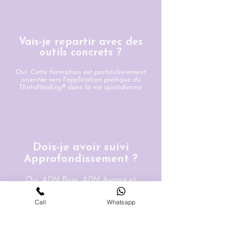
Vais-je repartir avec des
outils concrets ?​
Oui. Cette formation est particulièrement
orientée vers l'application pratique du
ThetaHealing® dans la vie quotidienne.
Dois-je avoir suivi
Approfondissement ?​
Oui. ADN Base, ADN Avancé et
Approfondissement
sont les prérequis nécessaires.
Call
Whatsapp