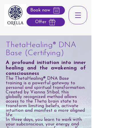
Book now
Offer
ThetaHealing® DNA
Base (Certifying)
A profound initiation into inner
healing and the awakening of
consciousness
The ThetaHealing® DNA Base
training is a powerful gateway to
personal and spiritual transformation.
Created by Vianna Stibal, this
globally recognized method allows
access to the Theta brain state to
transform limiting beliefs, activate
intuition and manifest a more aligned
life.
In three days, you learn to work with
your subconscious, your energy and